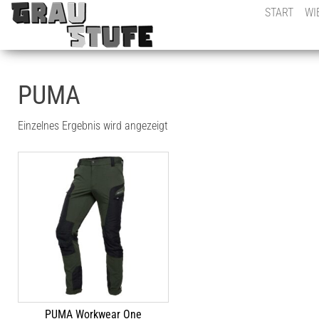
Graustufe
fotografische
START
WI
Dokumentationen
des urbanen
Verfalls &
montanhistorische
Erkundungen
PUMA
Einzelnes Ergebnis wird angezeigt
PUMA Workwear One