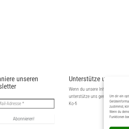
niere unseren
Unterstütze uns
letter
Wenn du unsere Inhalte magst, 
unterstütze uns gerne via PayPal
Um dir ein opt
Geräteinforma
Ko-fi
zustimmst, kön
Wenn du deine 
Funktionen bee