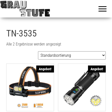
Graustufe
fotografische
Dokumentationen
des urbanen
Verfalls &
montanhistorische
Erkundungen
TN-3535
Alle 2 Ergebnisse werden angezeigt
Angebot!
Angebot!