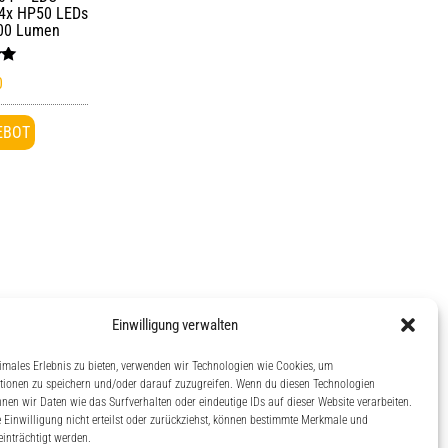
 4x HP50 LEDs
600 Lumen
et
0
EBOT
Einwilligung verwalten
dann
 auf
imales Erlebnis zu bieten, verwenden wir Technologien wie Cookies, um
tionen zu speichern und/oder darauf zuzugreifen. Wenn du diesen Technologien
nen wir Daten wie das Surfverhalten oder eindeutige IDs auf dieser Website verarbeiten.
Einwilligung nicht erteilst oder zurückziehst, können bestimmte Merkmale und
inträchtigt werden.