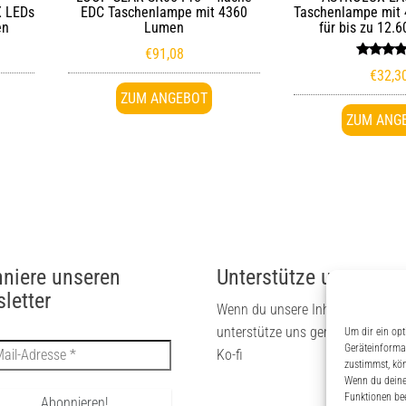
X LEDs
EDC Taschenlampe mit 4360
Taschenlampe mit
en
Lumen
für bis zu 12.
€
91,08
Bewert
€
32,3
mit
5.00
ZUM ANGEBOT
von 5
ZUM ANG
niere unseren
Unterstütze uns
letter
Wenn du unsere Inhalte magst, 
unterstütze uns gerne via PayPal
Um dir ein opt
Geräteinforma
Ko-fi
zustimmst, kön
Wenn du deine 
Funktionen bee