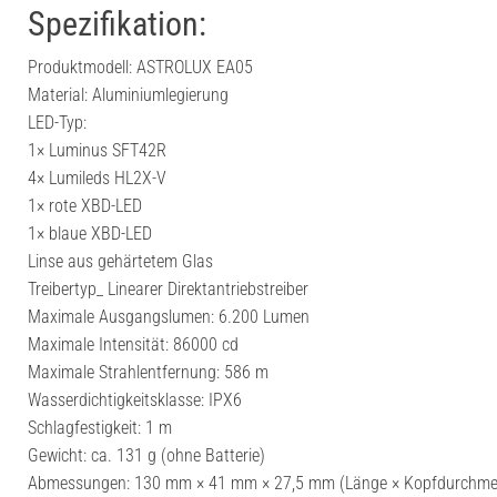
Spezifikation:
Produktmodell: ASTROLUX EA05
Material: Aluminiumlegierung
LED-Typ:
1× Luminus SFT42R
4× Lumileds HL2X-V
1× rote XBD-LED
1× blaue XBD-LED
Linse aus gehärtetem Glas
Treibertyp_ Linearer Direktantriebstreiber
Maximale Ausgangslumen: 6.200 Lumen
Maximale Intensität: 86000 cd
Maximale Strahlentfernung: 586 m
Wasserdichtigkeitsklasse: IPX6
Schlagfestigkeit: 1 m
Gewicht: ca. 131 g (ohne Batterie)
Abmessungen: 130 mm × 41 mm × 27,5 mm (Länge × Kopfdurchmes