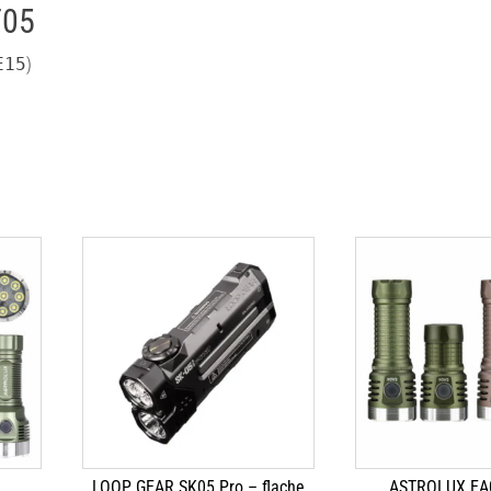
T05
E15
)
LOOP GEAR SK05 Pro – flache
ASTROLUX EA