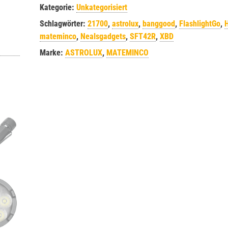
Kategorie:
Unkategorisiert
Schlagwörter:
21700
,
astrolux
,
banggood
,
FlashlightGo
,
mateminco
,
Nealsgadgets
,
SFT42R
,
XBD
Marke:
ASTROLUX
,
MATEMINCO