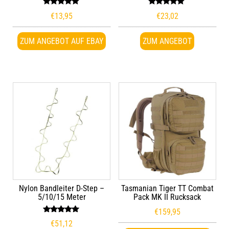
Bewertet
Bewertet
€
13,95
€
23,02
mit
mit
5.00
5.00
von 5
von 5
ZUM ANGEBOT AUF EBAY
ZUM ANGEBOT
Nylon Bandleiter D-Step –
Tasmanian Tiger TT Combat
5/10/15 Meter
Pack MK II Rucksack
€
159,95
Bewertet
€
51,12
mit