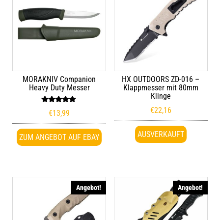
MORAKNIV Companion
HX OUTDOORS ZD-016 –
Heavy Duty Messer
Klappmesser mit 80mm
Klinge
Bewertet
€
22,16
€
13,99
mit
5.00
von 5
AUSVERKAUFT
ZUM ANGEBOT AUF EBAY
Angebot!
Angebot!