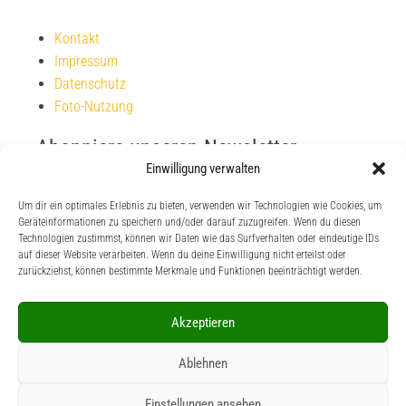
Kontakt
Impressum
Datenschutz
Foto-Nutzung
Abonniere unseren Newsletter
Einwilligung verwalten
Um dir ein optimales Erlebnis zu bieten, verwenden wir Technologien wie Cookies, um
Geräteinformationen zu speichern und/oder darauf zuzugreifen. Wenn du diesen
Technologien zustimmst, können wir Daten wie das Surfverhalten oder eindeutige IDs
auf dieser Website verarbeiten. Wenn du deine Einwilligung nicht erteilst oder
zurückziehst, können bestimmte Merkmale und Funktionen beeinträchtigt werden.
Unterstütze uns
Akzeptieren
Wenn du unsere Inhalte magst, dann unterstütze uns
Ablehnen
gerne via PayPal auf Ko-fi
Einstellungen ansehen