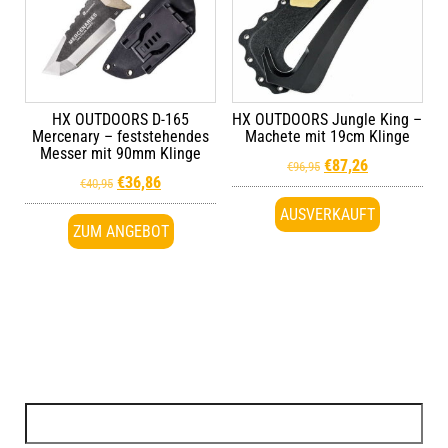
HX OUTDOORS D-165
HX OUTDOORS Jungle King –
Mercenary – feststehendes
Machete mit 19cm Klinge
Messer mit 90mm Klinge
€
87,26
€
96,95
€
36,86
€
40,95
AUSVERKAUFT
ZUM ANGEBOT