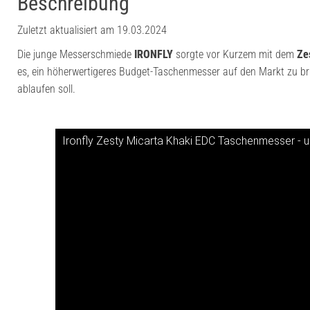
Beschreibung
Zuletzt aktualisiert am 19.03.2024
Die junge Messerschmiede
IRONFLY
sorgte vor Kurzem mit dem
Ze
es, ein höherwertigeres Budget-Taschenmesser auf den Markt zu b
ablaufen soll.
Ironfly Zesty Micarta Khaki EDC Taschenmesser - 