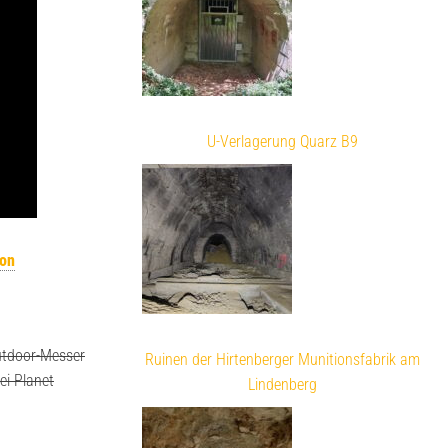
U-Verlagerung Quarz B9
von
utdoor-Messer
Ruinen der Hirtenberger Munitionsfabrik am
ei Planet
Lindenberg