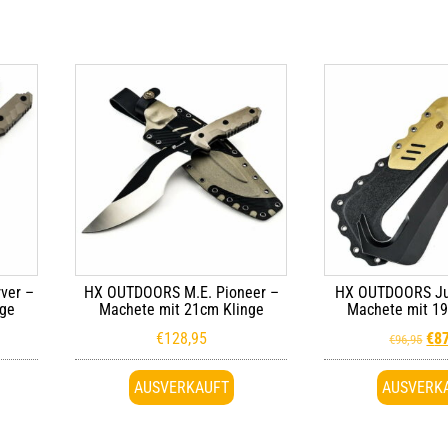
ver –
HX OUTDOORS M.E. Pioneer –
HX OUTDOORS Ju
nge
Machete mit 21cm Klinge
Machete mit 19
€
128,95
€
8
€
96,95
AUSVERKAUFT
AUSVERK