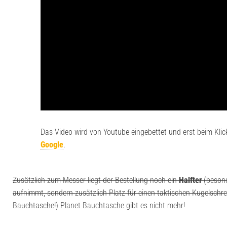
Das Video wird von Youtube eingebettet und erst beim Klic
Google
.
Zusätzlich zum Messer liegt der Bestellung noch ein
Halfter
(besond
aufnimmt, sondern zusätzlich Platz für einen taktischen Kugelschrei
Bauchtasche!)
Planet Bauchtasche gibt es nicht mehr!