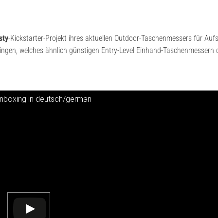
sty
-Kickstarter-Projekt ihres aktuellen Outdoor-Taschenmessers für Aufs
ringen, welches ähnlich günstigen Entry-Level Einhand-Taschenmessern
unboxing in deutsch/german