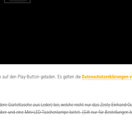
k auf den Play-Button geladen. Es gelten die
Datenschutzerklärungen 
ere Gürteltasche aus Leder) bei, welche nicht nur das Zesty Einhand-O
ber und eine Mini-LED-Taschenlampe bietet. (Gilt nur für Bestellungen b