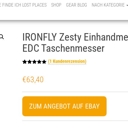
E FINDE ICH LOST PLACES
SHOP
GEAR BLOG
NACH KATEGORIE
IRONFLY Zesty Einhandme
EDC Taschenmesser
(
1
Kundenrezension)
Bewertet mit
1
5.00
von 5,
€
63,40
basierend
auf
Kundenbewe
rtung
ZUM ANGEBOT AUF EBAY