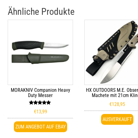
Ähnliche Produkte
MORAKNIV Companion Heavy
HX OUTDOORS M.E. Obser
Duty Messer
Machete mit 21cm Kli
€
128,95
Bewertet
€
13,99
mit
5.00
AUSVERKAUFT
von 5
ZUM ANGEBOT AUF EBAY