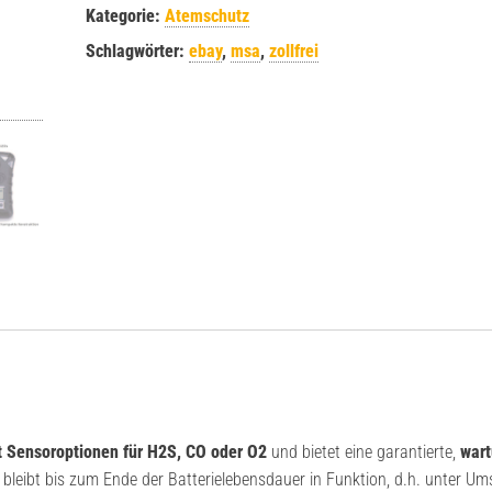
Kategorie:
Atemschutz
Schlagwörter:
ebay
,
msa
,
zollfrei
t Sensoroptionen für H2S, CO oder O2
und bietet eine garantierte,
wart
leibt bis zum Ende der Batterielebensdauer in Funktion, d.h. unter Um