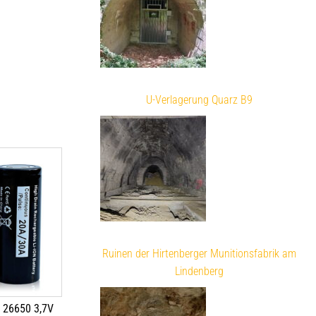
U-Verlagerung Quarz B9
Ruinen der Hirtenberger Munitionsfabrik am
Lindenberg
 26650 3,7V