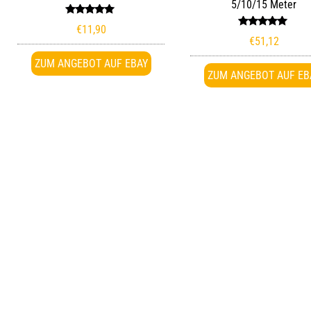
5/10/15 Meter
Bewertet
€
11,90
mit
Bewertet
€
51,12
5.00
mit
von 5
5.00
von 5
ZUM ANGEBOT AUF EBAY
ZUM ANGEBOT AUF EB