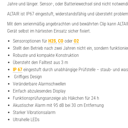
Jahre und länger. Sensor-, oder Batteriewechsel sind nicht notwend
ALTAIR ist IP67 eingestuft, widerstandsfähig und übersteht problem
Mit dem serienmäßig angebrachten und bewährten Clip kann ALTAIR f
Gerät selbst im härtesten Einsatz sicher fixiert.
Sensoroptionen für
H2S
,
CO
oder
O2
Stellt den Betrieb nach zwei Jahren nicht ein, sondern funktionier
Robuste und kompakte Konstruktion
Übersteht den Falltest aus 3 m
IP 67
eingestuft durch unabhängige Prüfstelle – staub- und was
Griffiges Design
Veränderbare Alarmschwellen
Einfach abzulesendes Display
Funktionsprüfungsanzeige als Häkchen für 24 h
Akustischer Alarm mit 95 dB bei 30 cm Entfernung
Starker Vibrationsalarm
Ultrahelle LEDs