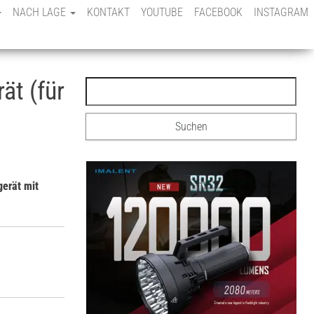
NACH LAGE
KONTAKT
YOUTUBE
FACEBOOK
INSTAGRAM
ät (für
erät mit