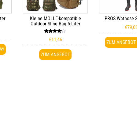
ter
Kleine MOLLE-kompatible
PROS Wathose 
Outdoor Sling Bag 5 Liter
€
79,0
Bewertet
€
11,46
mit
ZUM ANGEBOT 
4.00
von 5
AY
ZUM ANGEBOT