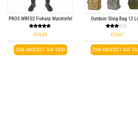
PROS WRF02 Fisharp Watstiefel
Outdoor Sling Bag 12 Li
Bewertet
Bewert
€
35,00
€
33,67
mit
et mit
5.00
3.00
von 5
von 5
ZUM ANGEBOT AUF EBAY
ZUM ANGEBOT AUF EB