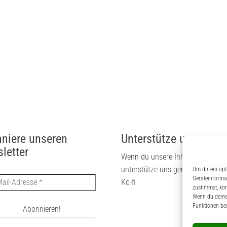
niere unseren
Unterstütze uns
letter
Wenn du unsere Inhalte magst, 
unterstütze uns gerne via PayPal
Um dir ein opt
Geräteinforma
Ko-fi
zustimmst, kön
Wenn du deine 
Funktionen bee