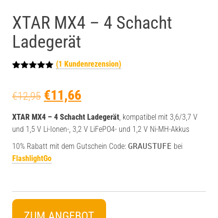
XTAR MX4 – 4 Schacht
Ladegerät
(
1
Kundenrezension)
Bewertet mit
1
5.00
von 5,
€
11,66
basierend
€
12,95
auf
Kundenbewe
rtung
XTAR MX4 – 4 Schacht Ladegerät
, kompatibel mit 3,6/3,7 V
und 1,5 V Li-Ionen-, 3,2 V LiFePO4- und 1,2 V Ni-MH-Akkus
10% Rabatt mit dem Gutschein Code:
GRAUSTUFE
bei
FlashlightGo
ZUM ANGEBOT