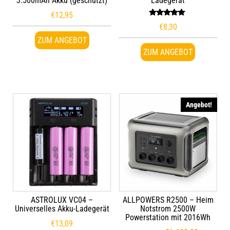
3.500mAh Akku (geschützt)
Ladegerät
€
12,95
Bewertet
€
8,30
mit
5.00
ZUM ANGEBOT
von 5
ZUM ANGEBOT
Angebot!
ASTROLUX VC04 –
ALLPOWERS R2500 – Heim
Universelles Akku-Ladegerät
Notstrom 2500W
Powerstation mit 2016Wh
€
13,09