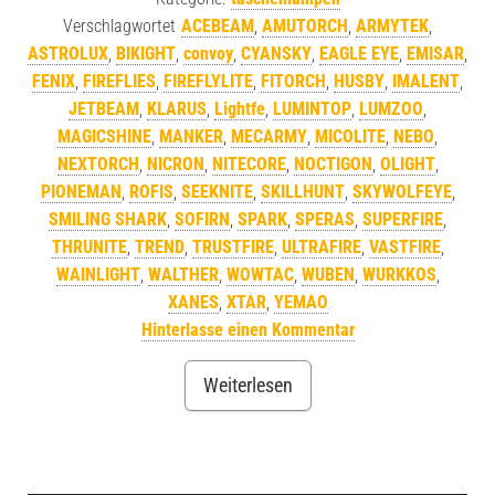
Verschlagwortet
ACEBEAM
,
AMUTORCH
,
ARMYTEK
,
ASTROLUX
,
BIKIGHT
,
convoy
,
CYANSKY
,
EAGLE EYE
,
EMISAR
,
FENIX
,
FIREFLIES
,
FIREFLYLITE
,
FITORCH
,
HUSBY
,
IMALENT
,
JETBEAM
,
KLARUS
,
Lightfe
,
LUMINTOP
,
LUMZOO
,
MAGICSHINE
,
MANKER
,
MECARMY
,
MICOLITE
,
NEBO
,
NEXTORCH
,
NICRON
,
NITECORE
,
NOCTIGON
,
OLIGHT
,
PIONEMAN
,
ROFIS
,
SEEKNITE
,
SKILLHUNT
,
SKYWOLFEYE
,
SMILING SHARK
,
SOFIRN
,
SPARK
,
SPERAS
,
SUPERFIRE
,
THRUNITE
,
TREND
,
TRUSTFIRE
,
ULTRAFIRE
,
VASTFIRE
,
WAINLIGHT
,
WALTHER
,
WOWTAC
,
WUBEN
,
WURKKOS
,
XANES
,
XTAR
,
YEMAO
Hinterlasse einen Kommentar
Weiterlesen