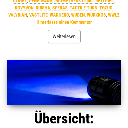
OLIGHT
,
PENG WANG
,
PROMETHEUS Lights
,
REYLIGHT
,
ROVYVON
,
RUISHA
,
SPERAS
,
TACTILE TURN
,
TGZUO
,
VALYRIAN
,
VASTLITE
,
WARHERO
,
WUBEN
,
WURKKOS
,
WWLZ
Hinterlasse einen Kommentar
Weiterlesen
Übersicht: