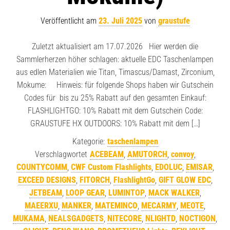
Veröffentlicht am
23. Juli 2025
von
graustufe
Zuletzt aktualisiert am 17.07.2026 Hier werden die
Sammlerherzen höher schlagen: aktuelle EDC Taschenlampen
aus edlen Materialien wie Titan, Timascus/Damast, Zirconium,
Mokume: Hinweis: für folgende Shops haben wir Gutschein
Codes für bis zu 25% Rabatt auf den gesamten Einkauf:
FLASHLIGHTGO: 10% Rabatt mit dem Gutschein Code:
GRAUSTUFE HX OUTDOORS: 10% Rabatt mit dem […]
Kategorie:
taschenlampen
Verschlagwortet
ACEBEAM
,
AMUTORCH
,
convoy
,
COUNTYCOMM
,
CWF Custom Flashlights
,
EDOLUC
,
EMISAR
,
EXCEED DESIGNS
,
FITORCH
,
FlashlightGo
,
GIFT GLOW EDC
,
JETBEAM
,
LOOP GEAR
,
LUMINTOP
,
MACK WALKER
,
MAEERXU
,
MANKER
,
MATEMINCO
,
MECARMY
,
MEOTE
,
MUKAMA
,
NEALSGADGETS
,
NITECORE
,
NLIGHTD
,
NOCTIGON
,