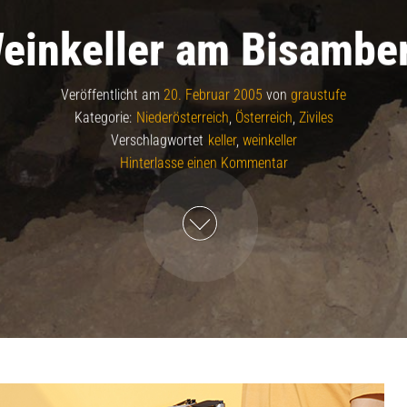
einkeller am Bisambe
Veröffentlicht am
20. Februar 2005
von
graustufe
Kategorie:
Niederösterreich
,
Österreich
,
Ziviles
Verschlagwortet
keller
,
weinkeller
Hinterlasse einen Kommentar